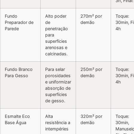
3h, Final
Fundo
Alto poder
270m² por
Toque:
Preparador de
de
demão
30min, Fi
Parede
penetração
4h
para
superfícies
arenosas e
calcinadas.
Fundo Branco
Para selar
250m² por
Toque:
Para Gesso
porosidades
demão
30min, Fi
e uniformizar
4h
absorção de
superfícies
de gesso.
Esmalte Eco
Alta
320m² por
Toque:
Base Água
resistência a
demão
30min,
intempéries
Manuseio