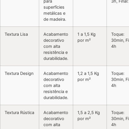
para
3h, Final
superfícies
metálicas e
de madeira.
Textura Lisa
Acabamento
1 a 1,5 Kg
Toque:
decorativo
por m²
30min, Fi
com alta
4h
resistência e
durabilidade.
Textura Design
Acabamento
1,2 a 1,5 Kg
Toque:
decorativo
por m²
30min, Fi
com alta
4h
resistência e
durabilidade.
Textura Rústica
Acabamento
1,5 a 2,5 Kg
Toque:
decorativo
por m²
30min, Fi
com alta
4h