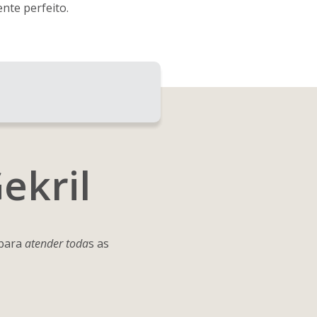
nte perfeito.
ekril
 para
atender toda
s as