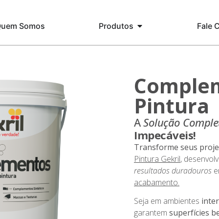
Quem Somos
Produtos
Fale 
Complem
Pintura
A
Solução Comple
Impecáveis!
Transforme seus proje
Pintura Gekril
, desenvol
resultados duradouros
e
acabamento.
Seja em ambientes
inte
garantem
superfícies b