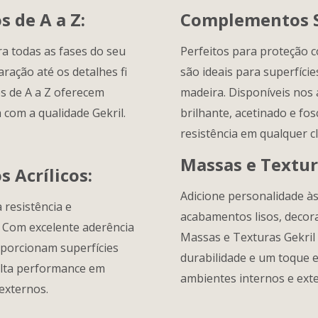
 de A a Z:
Complementos S
ra todas as fases do seu
Perfeitos para proteção c
ração até os detalhes fi
são ideais para superfície
s de A a Z oferecem
madeira. Disponíveis no
a com a qualidade Gekril.
brilhante, acetinado e fo
resistência em qualquer c
Massas e Textur
 Acrílicos:
Adicione personalidade à
 resistência e
acabamentos lisos, decora
 Com excelente aderência
Massas e Texturas Gekril
porcionam superfícies
durabilidade e um toque e
 alta performance em
ambientes internos e ext
externos.