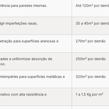
ência para paredes internas.
Até 120m² por dem
rigir imperfeições rasas.
35 a 45m² por dem
etração para superfícies arenosas e
270m² por demão
dades e uniformizar absorção de
250m² por demão
sso.
 intempéries para superfícies metálicas e
320m² por demão
tivo com alta resistência e
1 a 1,5 Kg por m²